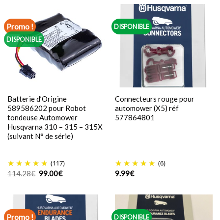
était :
est :
était :
est :
36.22€.
26.00€.
79.99€.
55.00€.
Promo !
DISPONIBLE
DISPONIBLE
Batterie d’Origine
Connecteurs rouge pour
589586202 pour Robot
automower (X5) réf
tondeuse Automower
577864801
Husqvarna 310 – 315 – 315X
(suivant N° de série)
(117)
(6)
Le
Le
114.28
€
99.00
€
9.99
€
prix
prix
initial
actuel
était :
est :
114.28€.
99.00€.
Promo !
DISPONIBLE