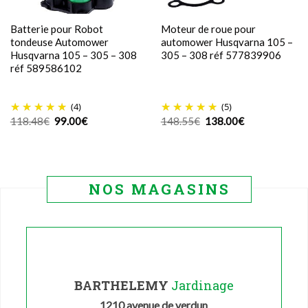
Batterie pour Robot
Moteur de roue pour
tondeuse Automower
automower Husqvarna 105 –
Husqvarna 105 – 305 – 308
305 – 308 réf 577839906
réf 589586102
(4)
(5)
Le
Le
Le
Le
118.48
€
99.00
€
148.55
€
138.00
€
prix
prix
prix
prix
initial
actuel
initial
actuel
était :
est :
était :
est :
118.48€.
99.00€.
148.55€.
138.00€.
NOS MAGASINS
BARTHELEMY
Jardinage
1210 avenue de verdun