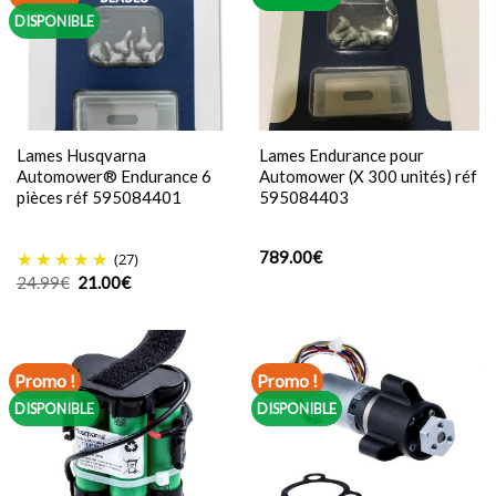
DISPONIBLE
Lames Husqvarna
Lames Endurance pour
Automower® Endurance 6
Automower (X 300 unités) réf
pièces réf 595084401
595084403
789.00
€
(27)
Le
Le
24.99
€
21.00
€
prix
prix
initial
actuel
était :
est :
24.99€.
21.00€.
Promo !
Promo !
DISPONIBLE
DISPONIBLE