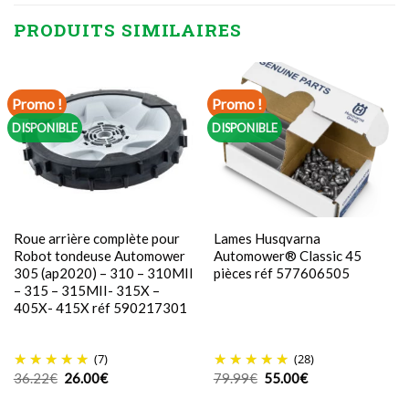
PRODUITS SIMILAIRES
Promo !
Promo !
DISPONIBLE
DISPONIBLE
Roue arrière complète pour
Lames Husqvarna
Robot tondeuse Automower
Automower® Classic 45
305 (ap2020) – 310 – 310MII
pièces réf 577606505
– 315 – 315MII- 315X –
405X- 415X réf 590217301
(7)
(28)
Le
Le
Le
Le
36.22
€
26.00
€
79.99
€
55.00
€
prix
prix
prix
prix
initial
actuel
initial
actuel