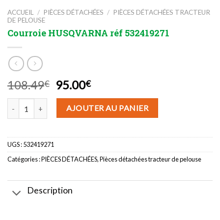
ACCUEIL
/
PIÈCES DÉTACHÉES
/
PIÈCES DÉTACHÉES TRACTEUR
DE PELOUSE
Courroie HUSQVARNA réf 532419271
Le
Le
108.49
95.00
€
€
prix
prix
quantité de Courroie HUSQVARNA réf 532419271
initial
actuel
AJOUTER AU PANIER
était :
est :
108.49€.
95.00€.
UGS :
532419271
Catégories :
PIÈCES DÉTACHÉES
,
Pièces détachées tracteur de pelouse
Description