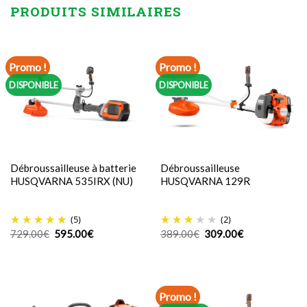
PRODUITS SIMILAIRES
Promo !
Promo !
DISPONIBLE
DISPONIBLE
Débroussailleuse à batterie
Débroussailleuse
HUSQVARNA 535IRX (NU)
HUSQVARNA 129R
(5)
(2)
Le
Le
Le
Le
729.00
€
595.00
€
389.00
€
309.00
€
prix
prix
prix
prix
initial
actuel
initial
actuel
était :
est :
était :
est :
729.00€.
595.00€.
389.00€.
309.00€.
Promo !