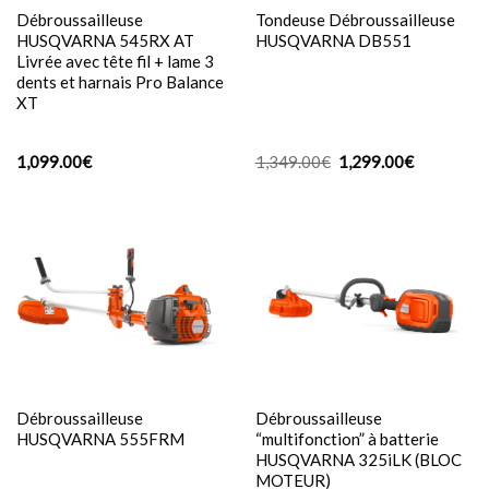
Débroussailleuse
Tondeuse Débroussailleuse
HUSQVARNA 545RX AT
HUSQVARNA DB551
Livrée avec tête fil + lame 3
dents et harnais Pro Balance
XT
Le
Le
1,099.00
€
1,349.00
€
1,299.00
€
prix
prix
initial
actuel
était :
est :
1,349.00€.
1,299.00€.
Débroussailleuse
Débroussailleuse
HUSQVARNA 555FRM
“multifonction” à batterie
HUSQVARNA 325iLK (BLOC
MOTEUR)