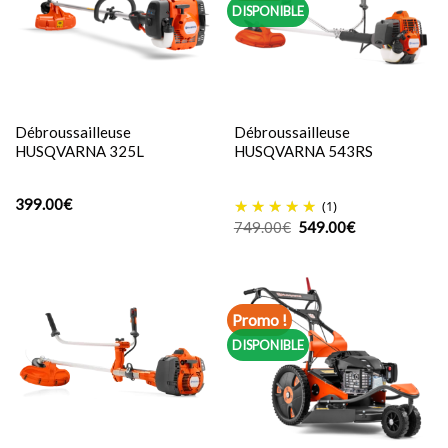
DISPONIBLE
Débroussailleuse
Débroussailleuse
HUSQVARNA 325L
HUSQVARNA 543RS
399.00
€
(1)
Le
Le
749.00
€
549.00
€
prix
prix
initial
actuel
était :
est :
749.00€.
549.00€.
Promo !
DISPONIBLE