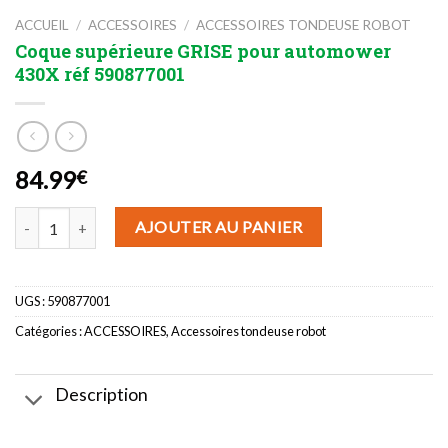
ACCUEIL
/
ACCESSOIRES
/
ACCESSOIRES TONDEUSE ROBOT
Coque supérieure GRISE pour automower
430X réf 590877001
84.99
€
quantité de Coque supérieure GRISE pour automower 430X réf 59
AJOUTER AU PANIER
UGS :
590877001
Catégories :
ACCESSOIRES
,
Accessoires tondeuse robot
Description