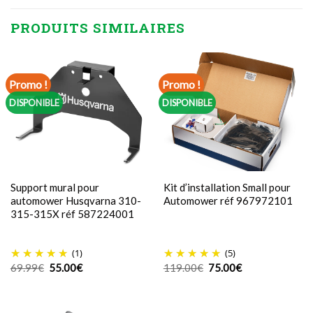
PRODUITS SIMILAIRES
Promo !
Promo !
DISPONIBLE
DISPONIBLE
Support mural pour
Kit d’installation Small pour
automower Husqvarna 310-
Automower réf 967972101
315-315X réf 587224001
(1)
(5)
Le
Le
Le
Le
69.99
€
55.00
€
119.00
€
75.00
€
prix
prix
prix
prix
initial
actuel
initial
actuel
était :
est :
était :
est :
69.99€.
55.00€.
119.00€.
75.00€.