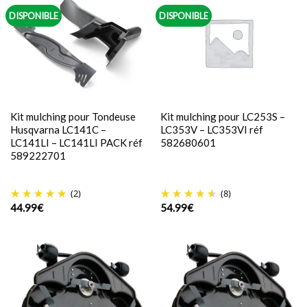
DISPONIBLE
DISPONIBLE
Kit mulching pour Tondeuse
Kit mulching pour LC253S –
Husqvarna LC141C –
LC353V – LC353VI réf
LC141LI – LC141LI PACK réf
582680601
589222701
(2)
(8)
44.99
€
54.99
€