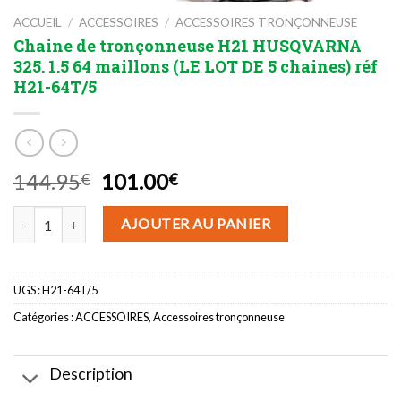
ACCUEIL
/
ACCESSOIRES
/
ACCESSOIRES TRONÇONNEUSE
Chaine de tronçonneuse H21 HUSQVARNA
325. 1.5 64 maillons (LE LOT DE 5 chaines) réf
H21-64T/5
Le
Le
144.95
101.00
€
€
prix
prix
quantité de Chaine de tronçonneuse H21 HUSQVARNA 325. 1.5 64 ma
initial
actuel
AJOUTER AU PANIER
était :
est :
144.95€.
101.00€.
UGS :
H21-64T/5
Catégories :
ACCESSOIRES
,
Accessoires tronçonneuse
Description