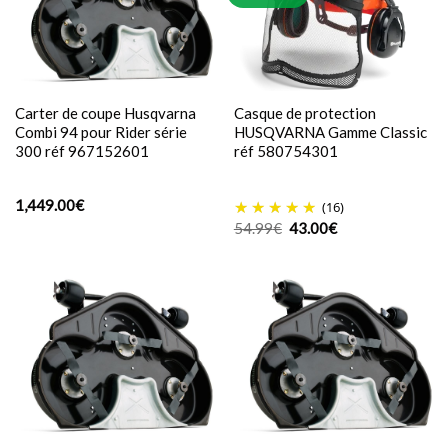
Carter de coupe Husqvarna
Casque de protection
Combi 94 pour Rider série
HUSQVARNA Gamme Classic
300 réf 967152601
réf 580754301
1,449.00
€
(16)
Le
Le
54.99
€
43.00
€
prix
prix
initial
actuel
était :
est :
54.99€.
43.00€.