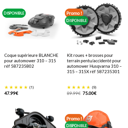
Promo !
DISPONIBLE
DISPONIBLE
Coque supérieure BLANCHE
Kit roues + brosses pour
pour automower 310 – 315
terrain pentu/accidenté pour
réf 587235802
automower Husqvarna 310 –
315 – 315X réf 587235301
(1)
(9)
Le
Le
47.99
€
89.99
€
75.00
€
prix
prix
initial
actuel
était :
est :
89.99€.
75.00€.
Promo !
DISPONIBLE