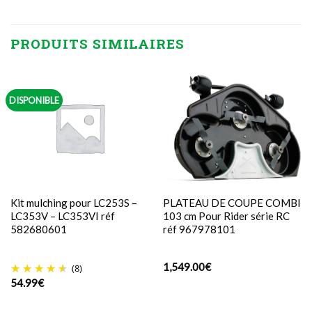
PRODUITS SIMILAIRES
DISPONIBLE
Kit mulching pour LC253S –
PLATEAU DE COUPE COMBI
LC353V – LC353VI réf
103 cm Pour Rider série RC
582680601
réf 967978101
1,549.00
€
(8)
54.99
€