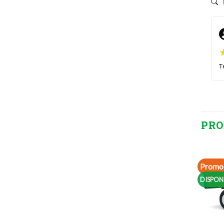
T
PRO
Promo 
DISPON