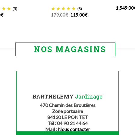
1,549.00
(5)
(3)
Le
Le
0
€
179.00
€
119.00
€
prix
prix
initial
actuel
était :
est :
179.00€.
119.00€.
NOS MAGASINS
BARTHELEMY
Jardinage
470 Chemin des Broutières
Zone portuaire
84130 LE PONTET
Tél : 04 90 31 44 64
Mail :
Nous contacter