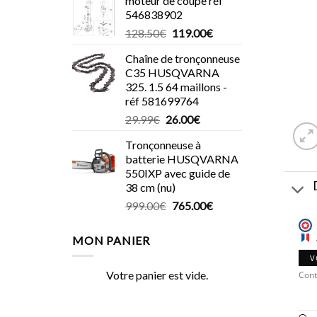
moteur de coupe réf
546838902
Le
Le
128.50
€
119.00
€
prix
prix
Chaîne de tronçonneuse
initial
actuel
C35 HUSQVARNA
était :
est :
325. 1.5 64 maillons -
128.50€.
119.00€.
réf 581699764
Le
Le
29.99
€
26.00
€
prix
prix
Tronçonneuse à
initial
actuel
batterie HUSQVARNA
était :
est :
550IXP avec guide de
29.99€.
26.00€.
38 cm (nu)
Le
Le
999.00
€
765.00
€
prix
prix
initial
actuel
MON PANIER
était :
est :
V
999.00€.
765.00€.
Votre panier est vide.
Cont