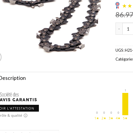
86.9
quantité
UGS :
H21
Catégories
Description
1
OIR L'ATTESTATION
0
0
0
0
rôle & qualité
1★
2★
3★
4★
5★