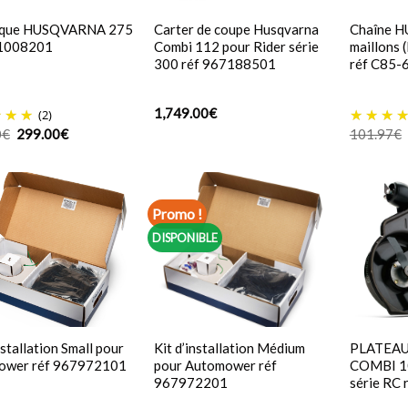
que HUSQVARNA 275
Carter de coupe Husqvarna
Chaîne 
01008201
Combi 112 pour Rider série
maillons 
300 réf 967188501
réf C85-
1,749.00
€
(2)
Le
Le
0
€
299.00
€
101.97
€
prix
prix
initial
actuel
était :
est :
349.00€.
299.00€.
Promo !
DISPONIBLE
nstallation Small pour
Kit d’installation Médium
PLATEAU
ower réf 967972101
pour Automower réf
COMBI 10
967972201
série RC