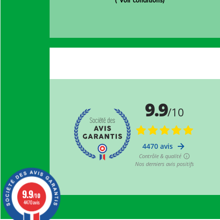
(
*Voir conditions)
9.9
/10
4470 avis