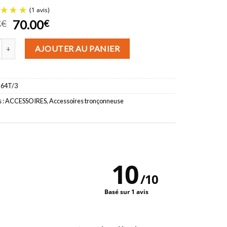
Le
Le
7
70.00
€
€
prix
prix
 de Chaine de tronçonneuse H21 HUSQVARNA 325. 1.5 64 maillons (LE 
initial
actuel
AJOUTER AU PANIER
(1 avis)
était :
est :
86.97€.
70.00€.
-64T/3
 :
ACCESSOIRES
,
Accessoires tronçonneuse
10
/
10
Basé sur 1 avis