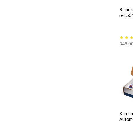
Remor
réf 5
349.0
Kit d’i
Autom