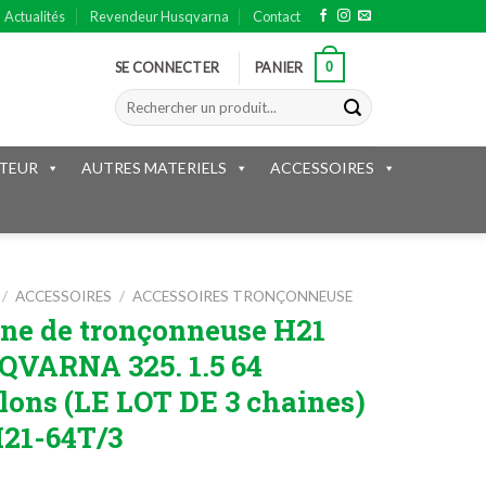
Actualités
Revendeur Husqvarna
Contact
0
SE CONNECTER
PANIER
Recherche
pour :
TEUR
AUTRES MATERIELS
ACCESSOIRES
/
ACCESSOIRES
/
ACCESSOIRES TRONÇONNEUSE
ne de tronçonneuse H21
VARNA 325. 1.5 64
lons (LE LOT DE 3 chaines)
H21-64T/3