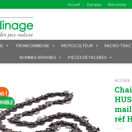
Accueil
A propos
Bien choisir
IE
TRONCONNEUSE
MOTOCULTEUR
MICRO-TRAC
BONNES AFFAIRES
PIÈCES DÉTACHÉES
ACCUEIL
Chai
o !
HUSQ
NIBLE
mail
réf 