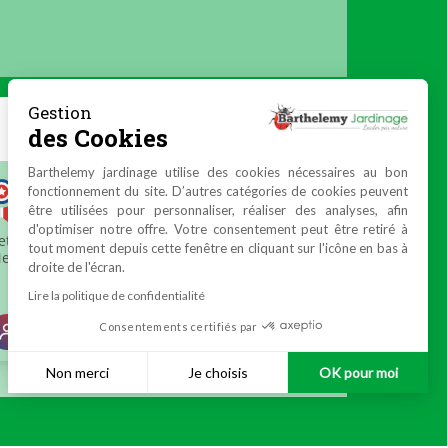
Gestion
des Cookies
Barthelemy jardinage utilise des cookies nécessaires au bon
fonctionnement du site. D’autres catégories de cookies peuvent
être utilisées pour personnaliser, réaliser des analyses, afin
d'optimiser notre offre. Votre consentement peut être retiré à
tout moment depuis cette fenêtre en cliquant sur l'icône en bas à
droite de l'écran.
Lire la politique de confidentialité
Consentements certifiés par
Non merci
Je choisis
OK pour moi
Plateforme de Gestion du Consentement : Personnalisez vos 
Axeptio consent
Notre plateforme vous permet d'adapter et de gérer vos paramè