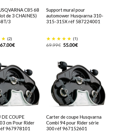
HUSQVARNA C85 68
Support mural pour
(lot de 3 CHAINES)
automower Husqvarna 310-
68T/3
315-315X réf 587224001
(2)
(1)
Le
Le
Le
Le
67.00
€
69.99
€
55.00
€
prix
prix
prix
prix
initial
actuel
initial
actuel
était :
est :
était :
est :
101.97€.
67.00€.
69.99€.
55.00€.
 DE COUPE
Carter de coupe Husqvarna
3 cm Pour Rider
Combi 94 pour Rider série
 réf 967978101
300 réf 967152601