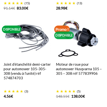
(15)
(13)
Le
Le
91.14
€
83.00
€
28.98
€
prix
prix
initial
actuel
était :
est :
91.14€.
83.00€.
Promo !
DISPONIBLE
DISPONIBLE
Joint d’étanchéité demi-carter
Moteur de roue pour
pour automower 105-305-
automower Husqvarna 105 –
308 (vendu à l’unité) réf
305 – 308 réf 577839906
574874703
(3)
(5)
Le
Le
4.56
€
148.55
€
138.00
€
prix
prix
initial
actuel
était :
est :