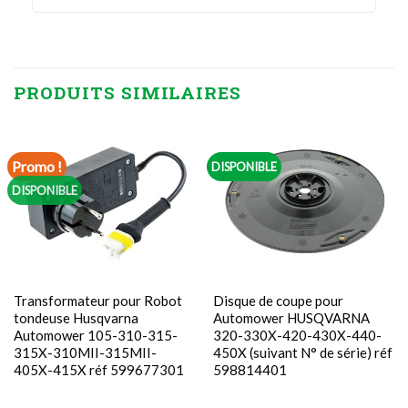
PRODUITS SIMILAIRES
Promo !
DISPONIBLE
DISPONIBLE
Transformateur pour Robot
Disque de coupe pour
tondeuse Husqvarna
Automower HUSQVARNA
Automower 105-310-315-
320-330X-420-430X-440-
315X-310MII-315MII-
450X (suivant N° de série) réf
405X-415X réf 599677301
598814401