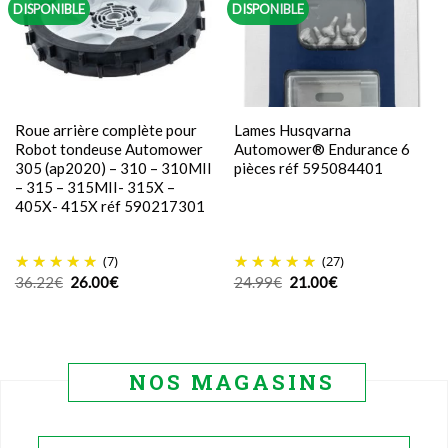
DISPONIBLE
DISPONIBLE
Roue arrière complète pour
Lames Husqvarna
Robot tondeuse Automower
Automower® Endurance 6
305 (ap2020) – 310 – 310MII
pièces réf 595084401
– 315 – 315MII- 315X –
405X- 415X réf 590217301
(7)
(27)
Le
Le
Le
Le
36.22
€
26.00
€
24.99
€
21.00
€
prix
prix
prix
prix
initial
actuel
initial
actuel
était :
est :
était :
est :
36.22€.
26.00€.
24.99€.
21.00€.
NOS MAGASINS