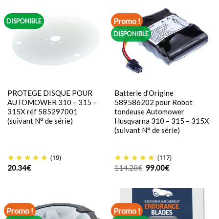
148.55€.
138.00€.
Promo !
DISPONIBLE
DISPONIBLE
PROTEGE DISQUE POUR
Batterie d’Origine
AUTOMOWER 310 – 315 –
589586202 pour Robot
315X réf 585297001
tondeuse Automower
(suivant N° de série)
Husqvarna 310 – 315 – 315X
(suivant N° de série)
(19)
(117)
Le
Le
20.34
€
114.28
€
99.00
€
prix
prix
initial
actuel
était :
est :
114.28€.
99.00€.
Promo !
Promo !