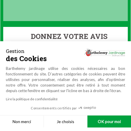
DONNEZ VOTRE AVIS
Gestion
des Cookies
Barthelemy jardinage utilise des cookies nécessaires au bon
fonctionnement du site. D’autres catégories de cookies peuvent être
utilisées pour personnaliser, réaliser des analyses, afin d'optimiser
notre offre. Votre consentement peut être retiré à tout moment
depuis cette fenêtre en cliquant sur l'icône en bas à droite de l'écran.
Lire la politique de confidentialité
Consentements certifiés par
9.9
/10
4470 avis
Non merci
Je choisis
OK pour moi
Plateforme de Gestion du Consentement : Personnalisez vos O
Axeptio consent