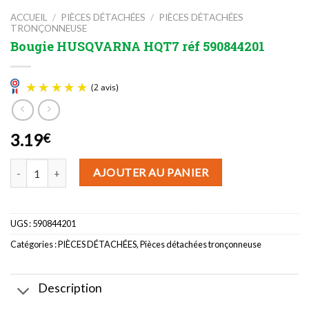
ACCUEIL
/
PIÈCES DÉTACHÉES
/
PIÈCES DÉTACHÉES
TRONÇONNEUSE
Bougie HUSQVARNA HQT7 réf 590844201
3.19
€
(2 avis)
quantité de Bougie HUSQVARNA HQT7 réf 590844201
AJOUTER AU PANIER
UGS :
590844201
Catégories :
PIÈCES DÉTACHÉES
,
Pièces détachées tronçonneuse
Description