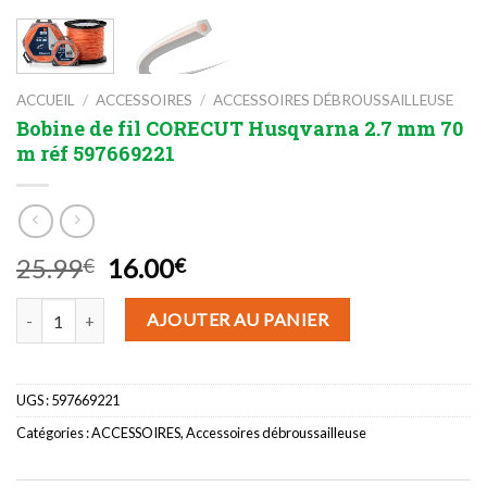
ACCUEIL
/
ACCESSOIRES
/
ACCESSOIRES DÉBROUSSAILLEUSE
Bobine de fil CORECUT Husqvarna 2.7 mm 70
m réf 597669221
Le
Le
25.99
16.00
€
€
prix
prix
quantité de Bobine de fil CORECUT Husqvarna 2.7 mm 70 m réf 597
initial
actuel
AJOUTER AU PANIER
était :
est :
25.99€.
16.00€.
UGS :
597669221
Catégories :
ACCESSOIRES
,
Accessoires débroussailleuse