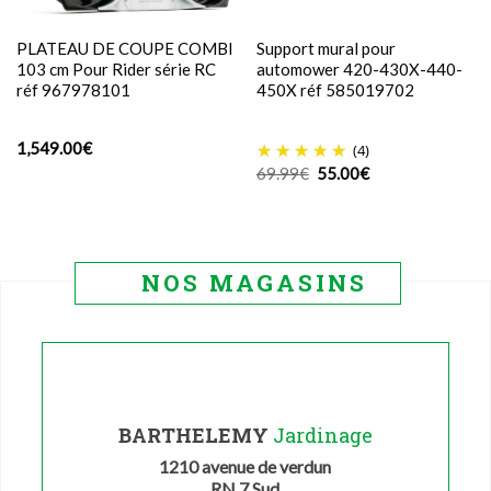
PLATEAU DE COUPE COMBI
Support mural pour
103 cm Pour Rider série RC
automower 420-430X-440-
réf 967978101
450X réf 585019702
1,549.00
€
(4)
Le
Le
69.99
€
55.00
€
prix
prix
initial
actuel
était :
est :
69.99€.
55.00€.
NOS MAGASINS
BARTHELEMY
Jardinage
1210 avenue de verdun
RN 7 Sud