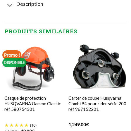
Description
PRODUITS SIMILAIRES
Promo !
DISPONIBLE
Casque de protection
Carter de coupe Husqvarna
HUSQVARNA Gamme Classic
Combi 94 pour rider série 200
réf 580754301
réf 967152201
1,249.00
€
(16)
Le
Le