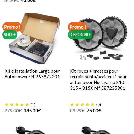
54.99
€
43.00
€
prix
prix
initial
actuel
était :
est :
54.99€.
43.00€.
Promo !
Promo !
SOLDE
DISPONIBLE
Kit d’installation Large pour
Kit roues + brosses pour
Automower réf 967972301
terrain pentu/accidenté pour
automower Husqvarna 310 –
315 – 315X réf 587235301
(1)
(9)
Le
Le
Le
Le
279.00
€
185.00
€
89.99
€
75.00
€
prix
prix
prix
prix
initial
actuel
initial
actuel
était :
est :
était :
est :
279.00€.
185.00€.
89.99€.
75.00€.