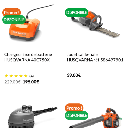
Promo !
DISPONIBLE
DISPONIBLE
Chargeur fixe de batterie
Jouet taille-haie
HUSQVARNA 40C750X
HUSQVARNA réf 586497901
39.00
€
(4)
Le
Le
229.00
€
195.00
€
prix
prix
initial
actuel
était :
est :
229.00€.
195.00€.
Promo !
DISPONIBLE