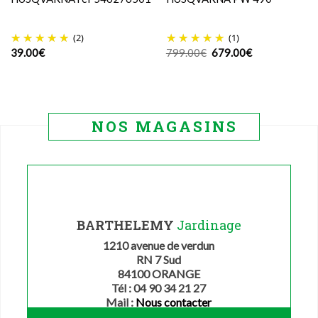
(2)
(1)
Le
Le
39.00
€
799.00
€
679.00
€
prix
prix
initial
actuel
était :
est :
799.00€.
679.00€.
NOS MAGASINS
BARTHELEMY
Jardinage
1210 avenue de verdun
RN 7 Sud
84100 ORANGE
Tél : 04 90 34 21 27
Mail :
Nous contacter