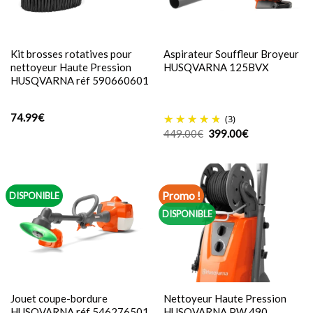
Kit brosses rotatives pour
Aspirateur Souffleur Broyeur
nettoyeur Haute Pression
HUSQVARNA 125BVX
HUSQVARNA réf 590660601
74.99
€
(3)
Le
Le
449.00
€
399.00
€
prix
prix
initial
actuel
était :
est :
449.00€.
399.00€.
Promo !
DISPONIBLE
DISPONIBLE
Jouet coupe-bordure
Nettoyeur Haute Pression
HUSQVARNA réf 546276501
HUSQVARNA PW 490