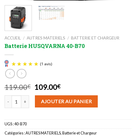
ACCUEIL
/
AUTRES MATERIELS
/
BATTERIE ET CHARGEUR
Batterie HUSQVARNA 40-B70
Le
Le
119.00
109.00
€
€
prix
prix
quantité de Batterie HUSQVARNA 40-B70
(1 avis)
initial
actuel
AJOUTER AU PANIER
était :
est :
119.00€.
109.00€.
UGS :
40-B70
Catégories :
AUTRES MATERIELS
,
Batterie et Chargeur