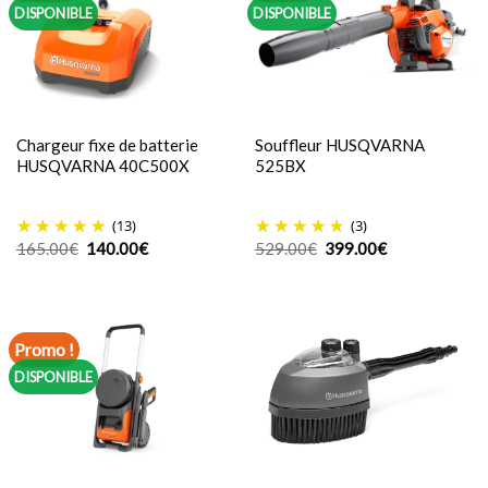
DISPONIBLE
DISPONIBLE
Chargeur fixe de batterie
Souffleur HUSQVARNA
HUSQVARNA 40C500X
525BX
(13)
(3)
Le
Le
Le
Le
165.00
€
140.00
€
529.00
€
399.00
€
prix
prix
prix
prix
initial
actuel
initial
actuel
était :
est :
était :
est :
165.00€.
140.00€.
529.00€.
399.00€.
Promo !
DISPONIBLE