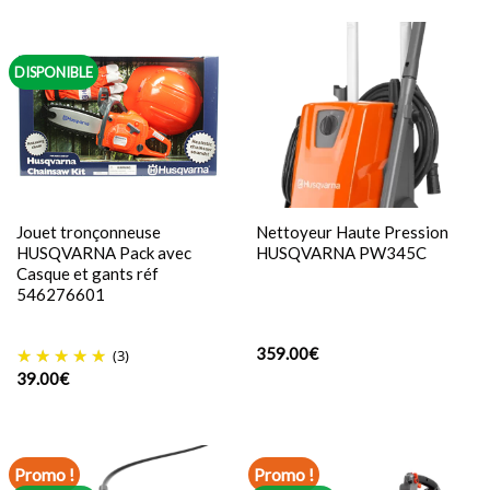
DISPONIBLE
Jouet tronçonneuse
Nettoyeur Haute Pression
HUSQVARNA Pack avec
HUSQVARNA PW345C
Casque et gants réf
546276601
359.00
€
(3)
39.00
€
Promo !
Promo !