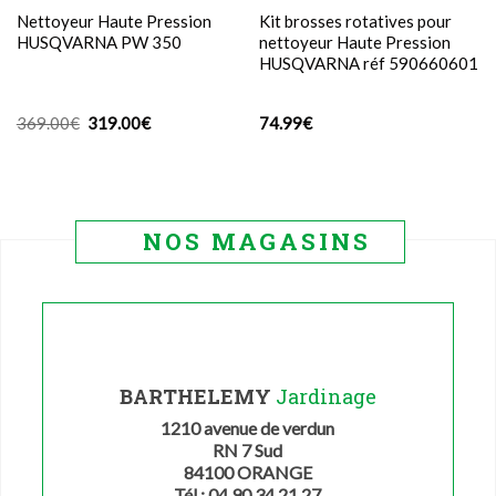
Nettoyeur Haute Pression
Kit brosses rotatives pour
HUSQVARNA PW 350
nettoyeur Haute Pression
HUSQVARNA réf 590660601
Le
Le
369.00
€
319.00
€
74.99
€
prix
prix
initial
actuel
était :
est :
369.00€.
319.00€.
NOS MAGASINS
BARTHELEMY
Jardinage
1210 avenue de verdun
RN 7 Sud
84100 ORANGE
Tél : 04 90 34 21 27