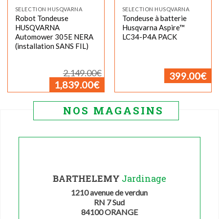
SELECTION HUSQVARNA
SELECTION HUSQVARNA
Robot Tondeuse
Tondeuse à batterie
HUSQVARNA
Husqvarna Aspire™
Automower 305E NERA
LC34-P4A PACK
(installation SANS FIL)
Le
2,149.00
€
399.00
€
prix
Le
1,839.00
€
initial
prix
était :
actuel
2,149.00€.
est :
1,839.00€.
NOS MAGASINS
BARTHELEMY
Jardinage
1210 avenue de verdun
RN 7 Sud
84100 ORANGE