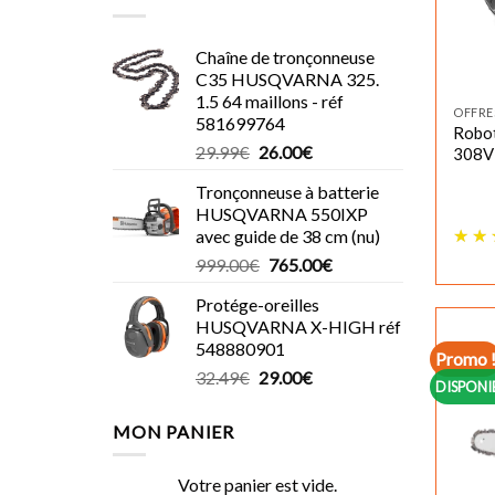
Chaîne de tronçonneuse
C35 HUSQVARNA 325.
1.5 64 maillons - réf
OFFRE
581699764
Robo
Le
Le
29.99
€
26.00
€
308V
prix
prix
Tronçonneuse à batterie
initial
actuel
HUSQVARNA 550IXP
était :
est :
avec guide de 38 cm (nu)
29.99€.
26.00€.
Le
Le
999.00
€
765.00
€
prix
prix
Protége-oreilles
initial
actuel
HUSQVARNA X-HIGH réf
était :
est :
548880901
999.00€.
765.00€.
Promo 
Le
Le
32.49
€
29.00
€
DISPONI
prix
prix
initial
actuel
MON PANIER
était :
est :
32.49€.
29.00€.
Votre panier est vide.