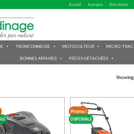
Accueil
A propos
Bien choisir
IE
TRONCONNEUSE
MOTOCULTEUR
MICRO-TRAC
BONNES AFFAIRES
PIÈCES DÉTACHÉES
Showing a
!
Promo !
BLE
DISPONIBLE