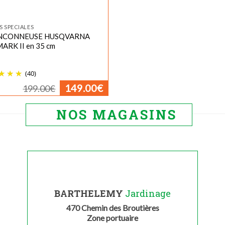
S SPECIALES
NCONNEUSE HUSQVARNA
ARK II en 35 cm
(40)
Le
Le
149.00
€
199.00
€
prix
prix
initial
actuel
était :
est :
NOS MAGASINS
199.00€.
149.00€.
BARTHELEMY
Jardinage
470 Chemin des Broutières
Zone portuaire