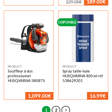
189.00
€
229.00
€
prix
pr
initial
ac
était :
est
229.00€.
18
DISPONIBLE
PRODUCT
PRODUCT
Souffleur à dos
Spray taille-haie
professionnel
HUSQVARNA 400 ml réf
HUSQVARNA 580BTS
538629201
1,099.00
€
16.99
€
1
2