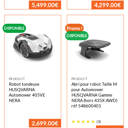
5,499.00
€
4,299.00
€
Promo !
DISPONIBLE
DISPONIBLE
PRODUCT
PRODUCT
Robot tondeuse
Abri pour robot Taille M
HUSQVARNA
pour Automower
Automower 405VE
HUSQVARNA Gamme
NERA
NERA (hors 435X AWD)
réf 548600401
(3)
2,699.00
€
Le
Le