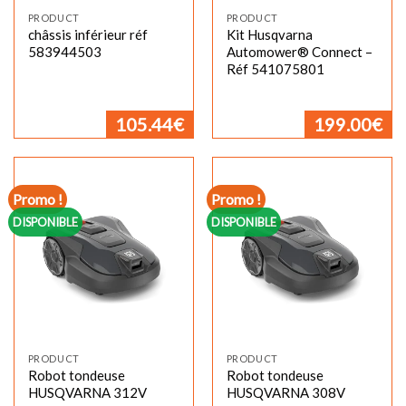
PRODUCT
PRODUCT
châssis inférieur réf
Kit Husqvarna
583944503
Automower® Connect –
Réf 541075801
105.44
€
199.00
€
Promo !
Promo !
DISPONIBLE
DISPONIBLE
PRODUCT
PRODUCT
Robot tondeuse
Robot tondeuse
HUSQVARNA 312V
HUSQVARNA 308V