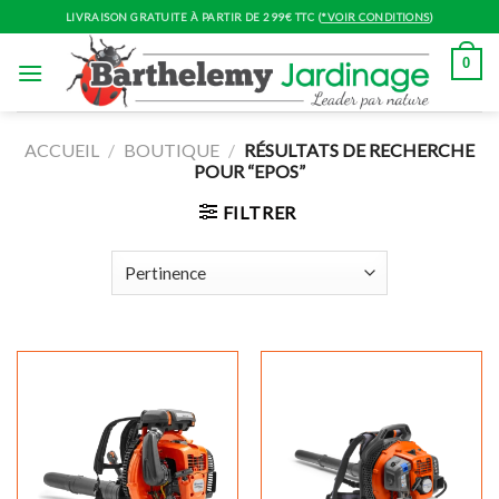
Skip
LIVRAISON GRATUITE À PARTIR DE 299€ TTC (
*VOIR CONDITIONS
)
to
content
0
ACCUEIL
/
BOUTIQUE
/
RÉSULTATS DE RECHERCHE
POUR “EPOS”
FILTRER